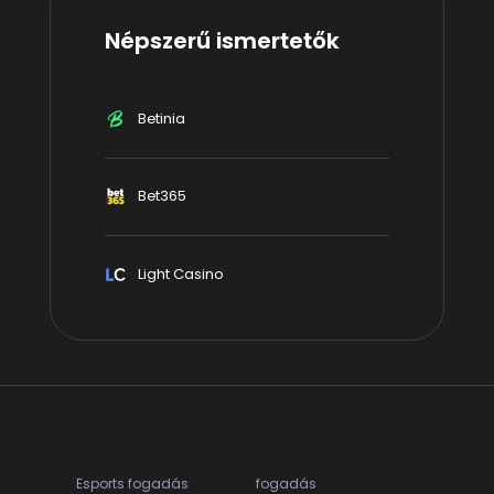
Népszerű ismertetők
Betinia
Bet365
Light Casino
Esports fogadás
fogadás