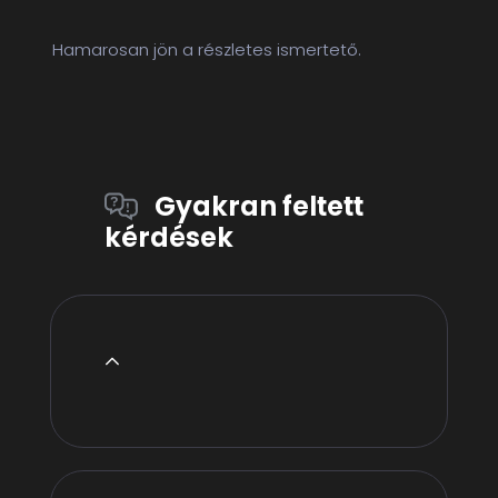
Hamarosan jön a részletes ismertető.
Gyakran feltett
kérdések