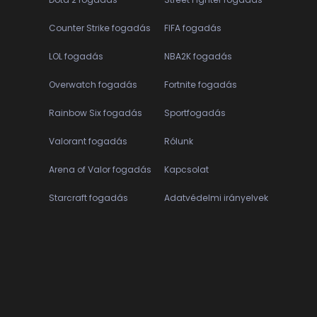
Counter Strike fogadás
FIFA fogadás
LOL fogadás
NBA2K fogadás
Overwatch fogadás
Fortnite fogadás
Rainbow Six fogadás
Sportfogadás
Valorant fogadás
Rólunk
Arena of Valor fogadás
Kapcsolat
Starcraft fogadás
Adatvédelmi irányelvek
Call of Duty fogadás
Felelősségteljes
PUBG fogadás
fogadás
Rocket League