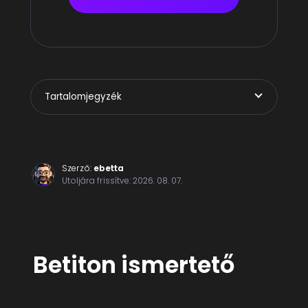
Szerző:
ebetta
Utoljára frissítve:
2026. 08. 07.
Betiton ismertető